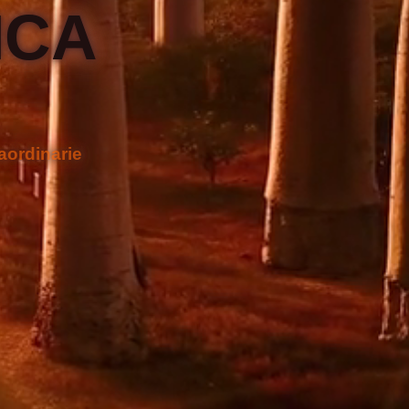
ICA
raordinarie