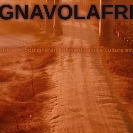
GNAVOLAFR
Africa: scopri itinerari indimenticabili e culture st